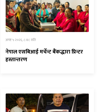
अगष्ट ५ २०२६, ८:४८ राति
नेपाल एसबिआई मर्चेन्ट बैंकद्धारा प्रिन्टर
हस्तान्तरण