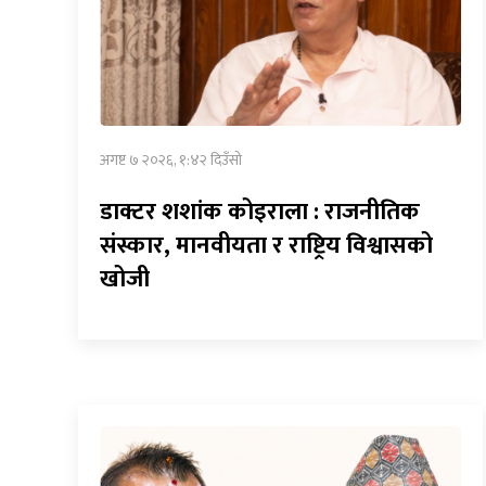
अगष्ट ७ २०२६, १:४२ दिउँसो
डाक्टर शशांक कोइराला : राजनीतिक
संस्कार, मानवीयता र राष्ट्रिय विश्वासको
खोजी