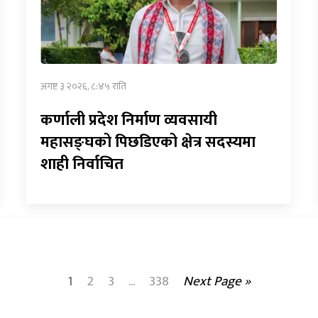
अगष्ट ३ २०२६, ८:४५ राति
कर्णाली प्रदेश निर्माण व्यवसायी
महासङ्घको पिछडिएको क्षेत्र सदस्यमा
शाही निर्वाचित
1
2
3
...
338
Next Page »