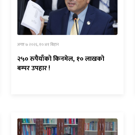
अगष्ट ७ २०२६, १०:४१ बिहान
२५० रुपैयाँको किनमेल, १० लाखको
बम्पर उपहार !