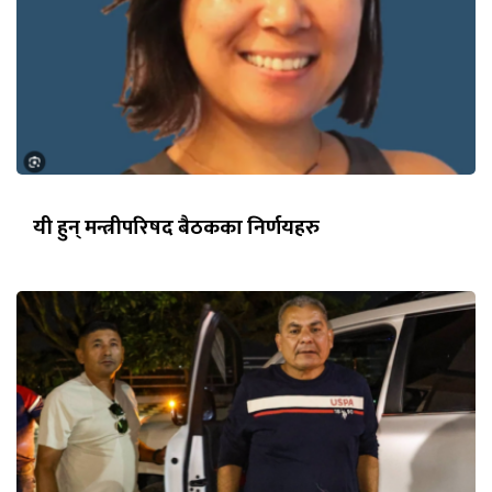
यी हुन् मन्त्रीपरिषद बैठकका निर्णयहरु