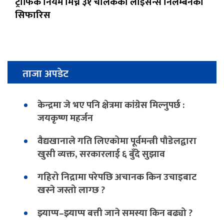
ट्राफिक नियम मिच्ने ३१ चालकको लाइसेन्स निलम्बनको
सिफारिस
ताजा अपडेट
केन्द्रमा जे भए पनि क्षेत्रमा कांग्रेस मिल्नुपर्छ :
जयकृष्ण महर्जन
वैद्यखानाले गति लिएकोमा पूर्वमन्त्री पौडेलद्वारा
खुसी व्यक्त, सरकारलाई ६ बुँदे सुझाव
गहिरो निद्रामा परेपछि अचानक किन उचाइबाट
खस्ने जस्तो लाग्छ ?
झ्याप्प–झ्याप्प बत्ती जाने समस्या किन बढ्यो ?