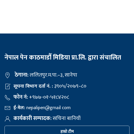
नेपाल पेन काठमाडौँ मिडिया प्रा.लि. द्वारा संचालित
ठेगाना:
ललितपुर.म.पा.–३, सानेपा
३९०५/२०७९–८०
सूचना विभाग दर्ता नं. :
फोन नं:
+९७७-०१-५१८४२०८
ई-मेल:
nepalipen@gmail com
कार्यकारी सम्पादक:
सचिना बानियाँ
हाम्रो टीम