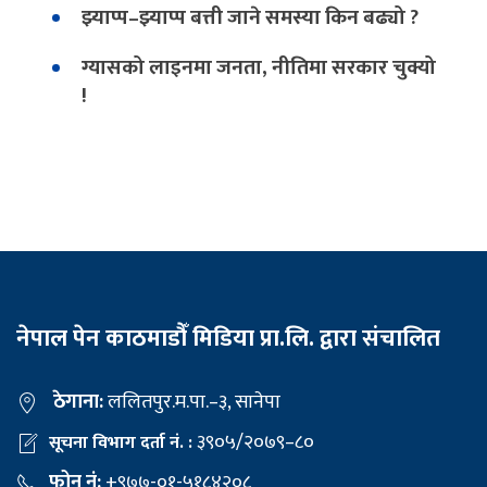
झ्याप्प–झ्याप्प बत्ती जाने समस्या किन बढ्यो ?
ग्यासको लाइनमा जनता, नीतिमा सरकार चुक्यो
!
नेपाल पेन काठमाडौँ मिडिया प्रा.लि. द्वारा संचालित
ठेगाना:
ललितपुर.म.पा.–३, सानेपा
३९०५/२०७९–८०
सूचना विभाग दर्ता नं. :
फोन नं:
+९७७-०१-५१८४२०८