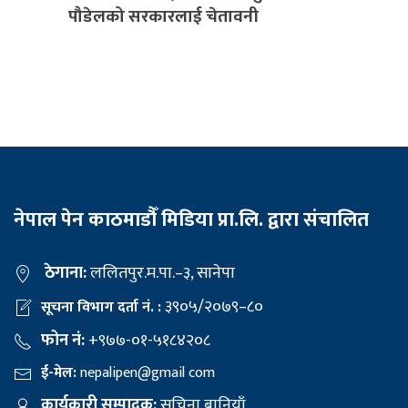
पौडेलको सरकारलाई चेतावनी
नेपाल पेन काठमाडौँ मिडिया प्रा.लि. द्वारा संचालित
ठेगाना:
ललितपुर.म.पा.–३, सानेपा
३९०५/२०७९–८०
सूचना विभाग दर्ता नं. :
फोन नं:
+९७७-०१-५१८४२०८
ई-मेल:
nepalipen@gmail com
कार्यकारी सम्पादक:
सचिना बानियाँ