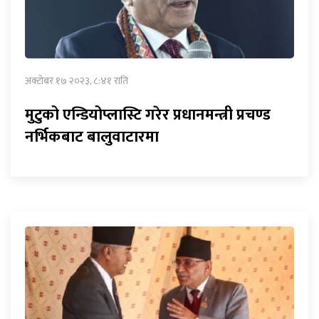
अक्टोबर १७ २०२३, ८:४१ राति
मुटुको एन्डियोप्लास्टि गरेर प्रधानमन्त्री प्रचण्ड
नर्भिकबाट बालुवाटारमा