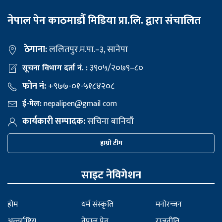
नेपाल पेन काठमाडौँ मिडिया प्रा.लि. द्वारा संचालित
ठेगाना:
ललितपुर.म.पा.–३, सानेपा
३९०५/२०७९–८०
सूचना विभाग दर्ता नं. :
फोन नं:
+९७७-०१-५१८४२०८
ई-मेल:
nepalipen@gmail com
कार्यकारी सम्पादक:
सचिना बानियाँ
हाम्रो टीम
साइट नेविगेशन
होम
धर्म संस्कृति
मनोरन्जन
अन्तर्राष्ट्रिय
नेपाल पेन
राजनीति