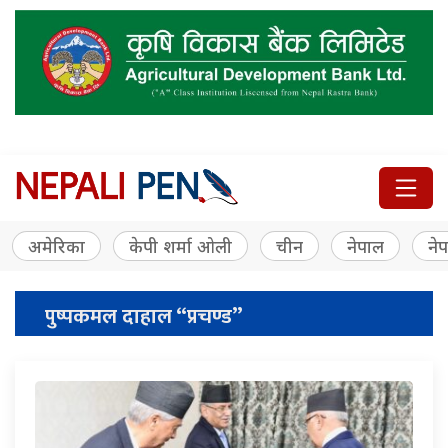
अमेरिका
केपी शर्मा ओली
चीन
नेपाल
नेप
पुष्पकमल दाहाल “प्रचण्ड”