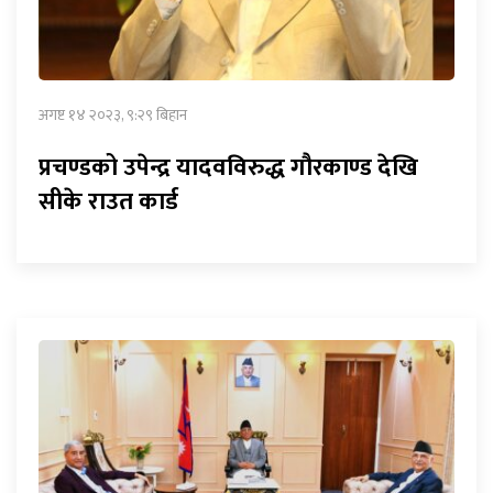
अगष्ट १४ २०२३, ९:२९ बिहान
प्रचण्डको उपेन्द्र यादवविरुद्ध गौरकाण्ड देखि
सीके राउत कार्ड