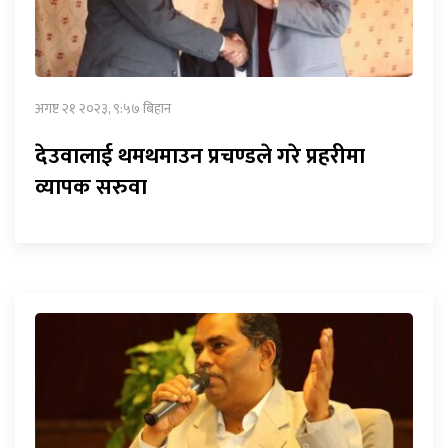
अगष्ट २१ २०२३, ९:५७ बिहान
देउवालाई थमथमाउन प्रचण्डले गरे प्रहरीमा
व्यापक सरुवा