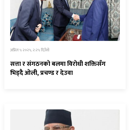
अप्रिल ५ २०२५, २:२५ दिउँसो
सत्ता र संगठनको बलमा विरोधी शक्तिसँग
भिड्दै ओली, प्रचण्ड र देउवा