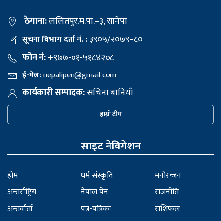
ठेगाना:
ललितपुर.म.पा.–३, सानेपा
३९०५/२०७९–८०
सूचना विभाग दर्ता नं. :
फोन नं:
+९७७-०१-५१८४२०८
ई-मेल:
nepalipen@gmail com
कार्यकारी सम्पादक:
सचिना बानियाँ
हाम्रो टीम
साइट नेविगेशन
होम
धर्म संस्कृति
मनोरन्जन
अन्तर्राष्ट्रिय
नेपाल पेन
राजनीति
अन्तर्वार्ता
पत्र-पत्रिका
राशिफल