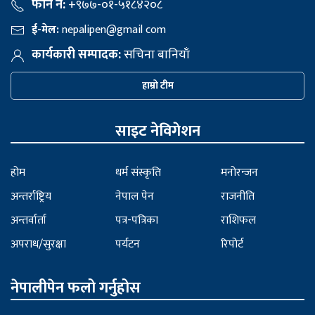
फोन नं:
+९७७-०१-५१८४२०८
ई-मेल:
nepalipen@gmail com
कार्यकारी सम्पादक:
सचिना बानियाँ
हाम्रो टीम
साइट नेविगेशन
होम
धर्म संस्कृति
मनोरन्जन
अन्तर्राष्ट्रिय
नेपाल पेन
राजनीति
अन्तर्वार्ता
पत्र-पत्रिका
राशिफल
अपराध/सुरक्षा
पर्यटन
रिपोर्ट
नेपालीपेन फलो गर्नुहोस