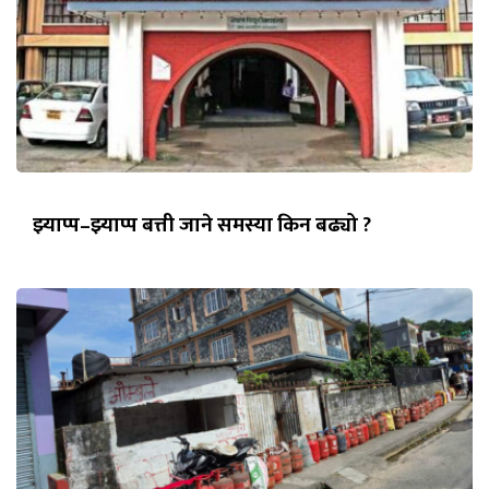
झ्याप्प–झ्याप्प बत्ती जाने समस्या किन बढ्यो ?