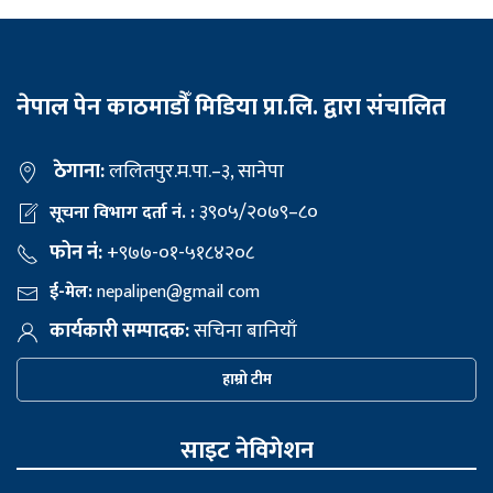
नेपाल पेन काठमाडौँ मिडिया प्रा.लि. द्वारा संचालित
ठेगाना:
ललितपुर.म.पा.–३, सानेपा
३९०५/२०७९–८०
सूचना विभाग दर्ता नं. :
फोन नं:
+९७७-०१-५१८४२०८
ई-मेल:
nepalipen@gmail com
कार्यकारी सम्पादक:
सचिना बानियाँ
हाम्रो टीम
साइट नेविगेशन