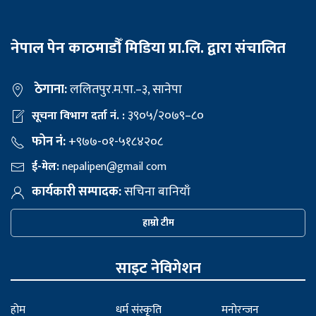
नेपाल पेन काठमाडौँ मिडिया प्रा.लि. द्वारा संचालित
ठेगाना:
ललितपुर.म.पा.–३, सानेपा
३९०५/२०७९–८०
सूचना विभाग दर्ता नं. :
फोन नं:
+९७७-०१-५१८४२०८
ई-मेल:
nepalipen@gmail com
कार्यकारी सम्पादक:
सचिना बानियाँ
हाम्रो टीम
साइट नेविगेशन
होम
धर्म संस्कृति
मनोरन्जन