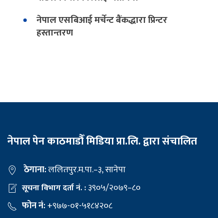
नेपाल एसबिआई मर्चेन्ट बैंकद्धारा प्रिन्टर
हस्तान्तरण
नेपाल पेन काठमाडौँ मिडिया प्रा.लि. द्वारा संचालित
ठेगाना:
ललितपुर.म.पा.–३, सानेपा
३९०५/२०७९–८०
सूचना विभाग दर्ता नं. :
फोन नं:
+९७७-०१-५१८४२०८