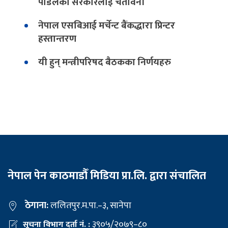
पौडेलको सरकारलाई चेतावनी
नेपाल एसबिआई मर्चेन्ट बैंकद्धारा प्रिन्टर
हस्तान्तरण
यी हुन् मन्त्रीपरिषद बैठकका निर्णयहरु
नेपाल पेन काठमाडौँ मिडिया प्रा.लि. द्वारा संचालित
ठेगाना:
ललितपुर.म.पा.–३, सानेपा
३९०५/२०७९–८०
सूचना विभाग दर्ता नं. :