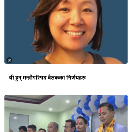
यी हुन् मन्त्रीपरिषद बैठकका निर्णयहरु