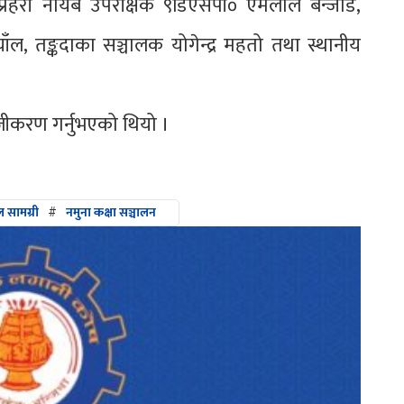
मुख, प्रहरी नायब उपरीक्षक ९डिएसपी० एमलाल बन्जाडे,
ँल, तङ्कदाका सञ्चालक योगेन्द्र महतो तथा स्थानीय
हजीकरण गर्नुभएको थियो ।
 सामग्री
#
नमुना कक्षा सञ्चालन