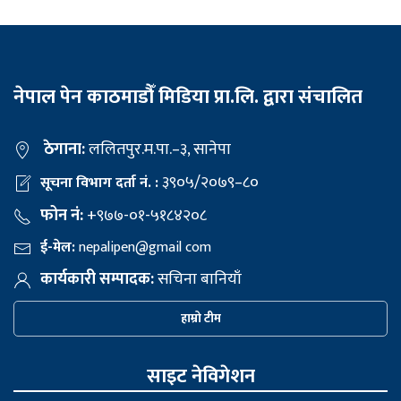
नेपाल पेन काठमाडौँ मिडिया प्रा.लि. द्वारा संचालित
ठेगाना:
ललितपुर.म.पा.–३, सानेपा
३९०५/२०७९–८०
सूचना विभाग दर्ता नं. :
फोन नं:
+९७७-०१-५१८४२०८
ई-मेल:
nepalipen@gmail com
कार्यकारी सम्पादक:
सचिना बानियाँ
हाम्रो टीम
साइट नेविगेशन