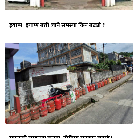
झ्याप्प–झ्याप्प बत्ती जाने समस्या किन बढ्यो ?