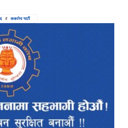
्द
#
ककरोच पार्टी