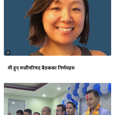
यी हुन् मन्त्रीपरिषद बैठकका निर्णयहरु