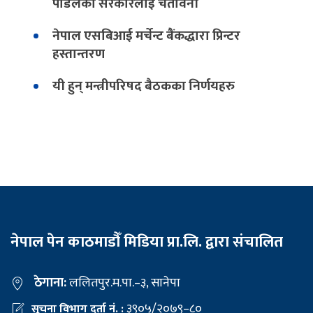
पौडेलको सरकारलाई चेतावनी
नेपाल एसबिआई मर्चेन्ट बैंकद्धारा प्रिन्टर
हस्तान्तरण
यी हुन् मन्त्रीपरिषद बैठकका निर्णयहरु
नेपाल पेन काठमाडौँ मिडिया प्रा.लि. द्वारा संचालित
ठेगाना:
ललितपुर.म.पा.–३, सानेपा
३९०५/२०७९–८०
सूचना विभाग दर्ता नं. :