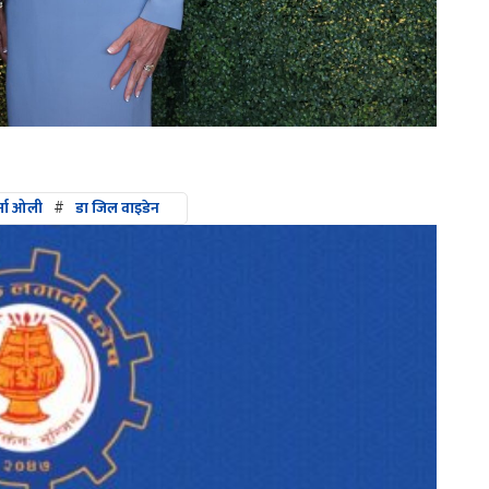
्मा ओली
#
डा जिल वाइडेन