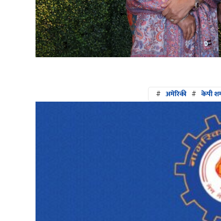
#
अमेरिकी
#
केपी शर