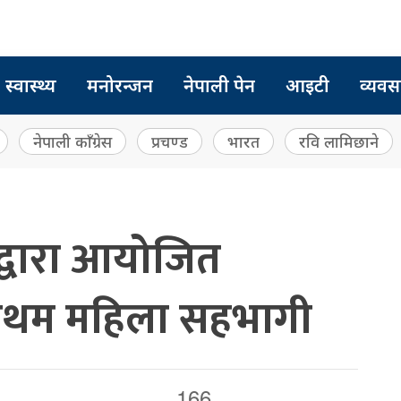
स्वास्थ्य
मनोरन्जन
नेपाली पेन
आइटी
व्यवस
नेपाली काँग्रेस
प्रचण्ड
भारत
रवि लामिछाने
द्वारा आयोजित
्रथम महिला सहभागी
166