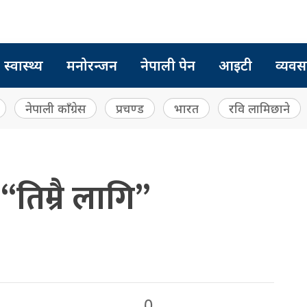
स्वास्थ्य
मनोरन्जन
नेपाली पेन
आइटी
व्यवस
नेपाली काँग्रेस
प्रचण्ड
भारत
रवि लामिछाने
तिम्रै लागि”
0