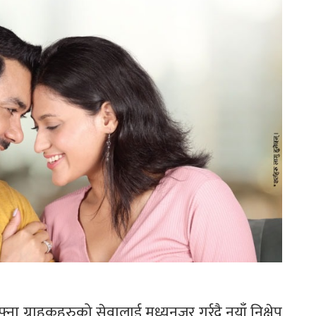
 ग्राहकहरुको सेवालाई मध्यनजर गर्र्दै नयाँ निक्षेप