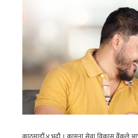
काठमाडौं,४ भदौ । कामना सेवा विकास वैंकले आफ्ना