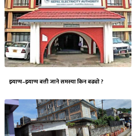
झ्याप्प–झ्याप्प बत्ती जाने समस्या किन बढ्यो ?