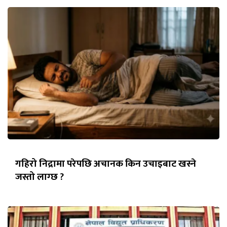
गहिरो निद्रामा परेपछि अचानक किन उचाइबाट खस्ने
जस्तो लाग्छ ?