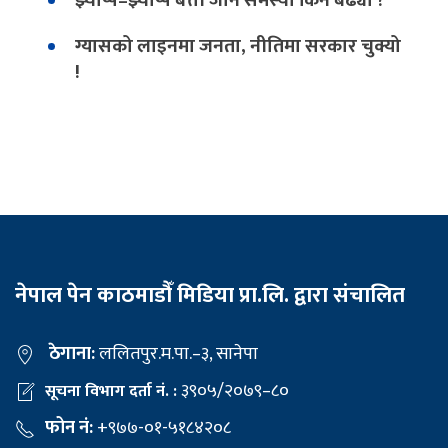
झ्याप्प–झ्याप्प बत्ती जाने समस्या किन बढ्यो ?
ग्यासको लाइनमा जनता, नीतिमा सरकार चुक्यो
!
नेपाल पेन काठमाडौँ मिडिया प्रा.लि. द्वारा संचालित
ठेगाना:
ललितपुर.म.पा.–३, सानेपा
३९०५/२०७९–८०
सूचना विभाग दर्ता नं. :
फोन नं:
+९७७-०१-५१८४२०८