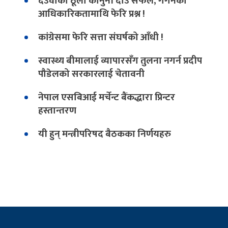
देउवाको ठूलो कानुनी दाउ सफल, गगनको
आधिकारिकतामाथि फेरि प्रश्न !
कांग्रेसमा फेरि सत्ता संघर्षको आँधी !
स्वास्थ्य बीमालाई व्यापारसँग तुलना नगर्न प्रदीप
पौडेलको सरकारलाई चेतावनी
नेपाल एसबिआई मर्चेन्ट बैंकद्धारा प्रिन्टर
हस्तान्तरण
यी हुन् मन्त्रीपरिषद बैठकका निर्णयहरु