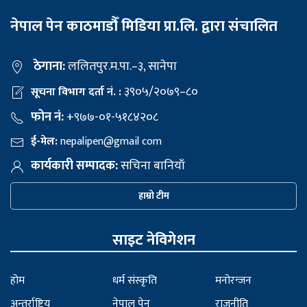
नेपाल पेन काठमाडौँ मिडिया प्रा.लि. द्वारा संचालित
ठेगाना:
ललितपुर.म.पा.–३, सानेपा
३९०५/२०७९–८०
सूचना विभाग दर्ता नं. :
फोन नं:
+९७७-०१-५१८४२०८
ई-मेल:
nepalipen@gmail com
कार्यकारी सम्पादक:
सचिना बानियाँ
हाम्रो टीम
साइट नेविगेशन
होम
धर्म संस्कृति
मनोरन्जन
अन्तर्राष्ट्रिय
नेपाल पेन
राजनीति