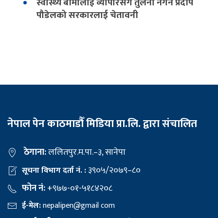
स्वास्थ्य बीमालाई व्यापारसँग तुलना नगर्न प्रदीप
पौडेलको सरकारलाई चेतावनी
नेपाल पेन काठमाडौँ मिडिया प्रा.लि. द्वारा संचालित
ठेगाना:
ललितपुर.म.पा.–३, सानेपा
३९०५/२०७९–८०
सूचना विभाग दर्ता नं. :
फोन नं:
+९७७-०१-५१८४२०८
ई-मेल:
nepalipen@gmail com