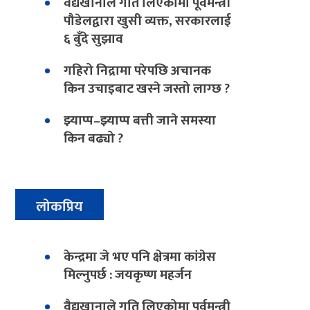
वैद्यखानाले गति लिएकोमा पूर्वमन्त्री
पौडेलद्वारा खुसी व्यक्त, सरकारलाई
६ बुँदे सुझाव
गहिरो निद्रामा परेपछि अचानक
किन उचाइबाट खस्ने जस्तो लाग्छ ?
झ्याप्प–झ्याप्प बत्ती जाने समस्या
किन बढ्यो ?
लोकप्रिय
केन्द्रमा जे भए पनि क्षेत्रमा कांग्रेस
मिल्नुपर्छ : जयकृष्ण महर्जन
वैद्यखानाले गति लिएकोमा पूर्वमन्त्री