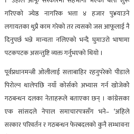
।’ उहाँले आफू सरकारमा सहभागी भएको बेला शुरू
गरिएको ज्येष्ठ नागरिक भत्ता ४ हजार पु¥याउने
लगायतका थुप्रै काम गरेको तर त्यसको जस आफूलाई नै
दिनुपर्छ भन्ने मान्यता नलिएको भन्दै घुमाउरो भाषामा
पटकपटक असन्तुष्टि व्यक्त गर्नुभएको थियो ।
पूर्वप्रधानमन्त्री ओलीलाई सत्ताबाहिर रहनुपरेको पीडाले
पिरोल्न थालेपछि नयाँ कोर्सको अभ्यास गर्न खोजेकोे
गठबन्धन दलका नेताहरूले बताएका छन् । कांग्रेसका
एक सांसदले नेपाल समाचारपत्रसँग भने– ‘अहिले
सरकार परिवर्तन र गठबन्धन फेरबदलको कुनै सम्भावना