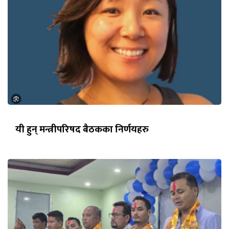
यी हुन् मन्त्रीपरिषद बैठकका निर्णयहरु