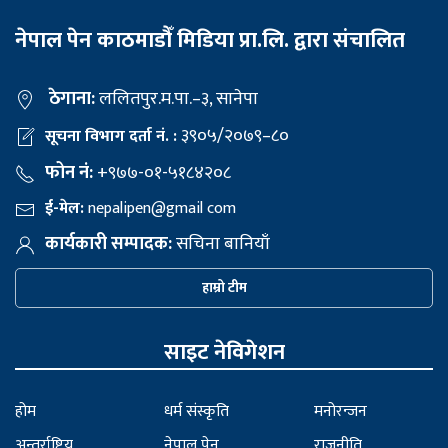
नेपाल पेन काठमाडौँ मिडिया प्रा.लि. द्वारा संचालित
ठेगाना:
ललितपुर.म.पा.–३, सानेपा
३९०५/२०७९–८०
सूचना विभाग दर्ता नं. :
फोन नं:
+९७७-०१-५१८४२०८
ई-मेल:
nepalipen@gmail com
कार्यकारी सम्पादक:
सचिना बानियाँ
हाम्रो टीम
साइट नेविगेशन
होम
धर्म संस्कृति
मनोरन्जन
अन्तर्राष्ट्रिय
नेपाल पेन
राजनीति