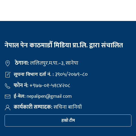
नेपाल पेन काठमाडौँ मिडिया प्रा.लि. द्वारा संचालित
ठेगाना:
ललितपुर.म.पा.–३, सानेपा
३९०५/२०७९–८०
सूचना विभाग दर्ता नं. :
फोन नं:
+९७७-०१-५१८४२०८
ई-मेल:
nepalipen@gmail com
कार्यकारी सम्पादक:
सचिना बानियाँ
हाम्रो टीम