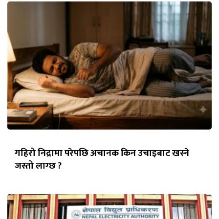
गहिरो निद्रामा परेपछि अचानक किन उचाइबाट खस्ने
जस्तो लाग्छ ?