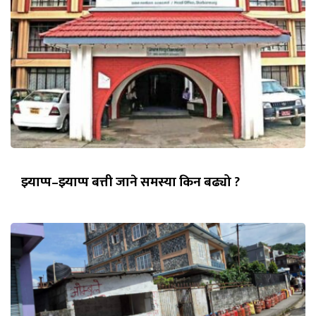
झ्याप्प–झ्याप्प बत्ती जाने समस्या किन बढ्यो ?