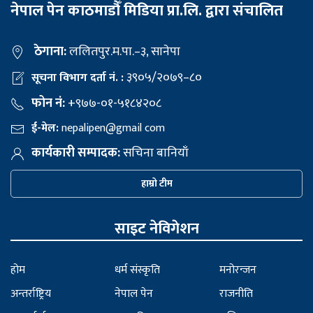
नेपाल पेन काठमाडौँ मिडिया प्रा.लि. द्वारा संचालित
ठेगाना:
ललितपुर.म.पा.–३, सानेपा
३९०५/२०७९–८०
सूचना विभाग दर्ता नं. :
फोन नं:
+९७७-०१-५१८४२०८
ई-मेल:
nepalipen@gmail com
कार्यकारी सम्पादक:
सचिना बानियाँ
हाम्रो टीम
साइट नेविगेशन
होम
धर्म संस्कृति
मनोरन्जन
अन्तर्राष्ट्रिय
नेपाल पेन
राजनीति