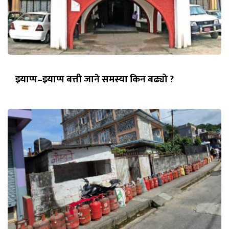
झ्याप्प–झ्याप्प बत्ती जाने समस्या किन बढ्यो ?