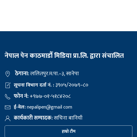
नेपाल पेन काठमाडौँ मिडिया प्रा.लि. द्वारा संचालित
ठेगाना:
ललितपुर.म.पा.–३, सानेपा
३९०५/२०७९–८०
सूचना विभाग दर्ता नं. :
फोन नं:
+९७७-०१-५१८४२०८
ई-मेल:
nepalipen@gmail com
कार्यकारी सम्पादक:
सचिना बानियाँ
हाम्रो टीम