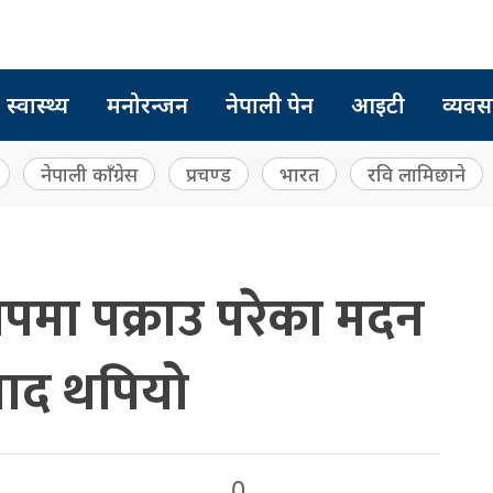
स्वास्थ्य
मनोरन्जन
नेपाली पेन
आइटी
व्यवस
नेपाली काँग्रेस
प्रचण्ड
भारत
रवि लामिछाने
ोपमा पक्राउ परेका मदन
याद थपियो
0