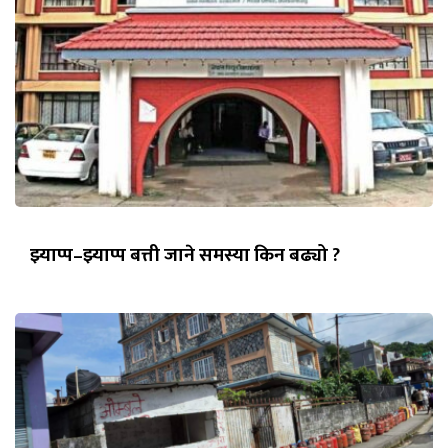
झ्याप्प–झ्याप्प बत्ती जाने समस्या किन बढ्यो ?