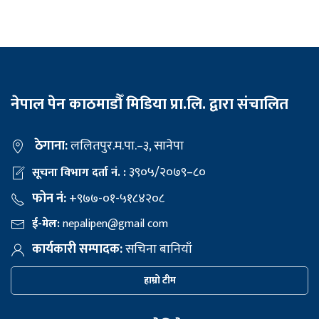
नेपाल पेन काठमाडौँ मिडिया प्रा.लि. द्वारा संचालित
ठेगाना:
ललितपुर.म.पा.–३, सानेपा
३९०५/२०७९–८०
सूचना विभाग दर्ता नं. :
फोन नं:
+९७७-०१-५१८४२०८
ई-मेल:
nepalipen@gmail com
कार्यकारी सम्पादक:
सचिना बानियाँ
हाम्रो टीम