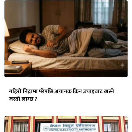
गहिरो निद्रामा परेपछि अचानक किन उचाइबाट खस्ने
जस्तो लाग्छ ?