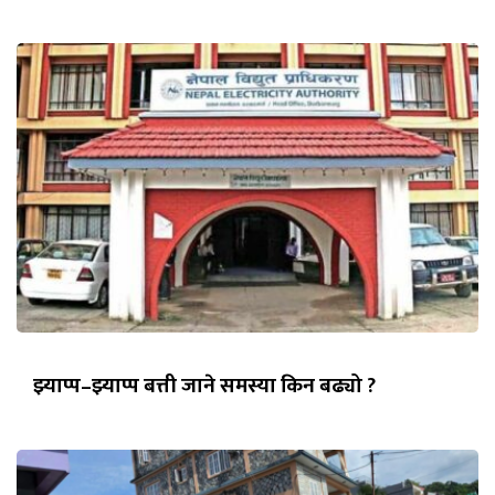
झ्याप्प–झ्याप्प बत्ती जाने समस्या किन बढ्यो ?