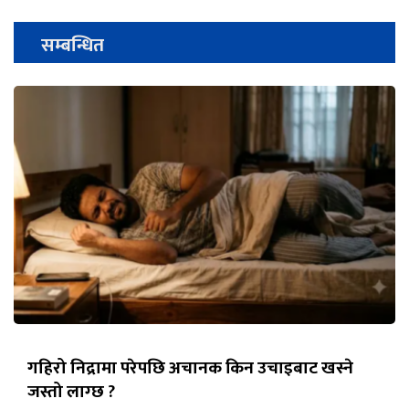
सम्बन्धित
गहिरो निद्रामा परेपछि अचानक किन उचाइबाट खस्ने
जस्तो लाग्छ ?