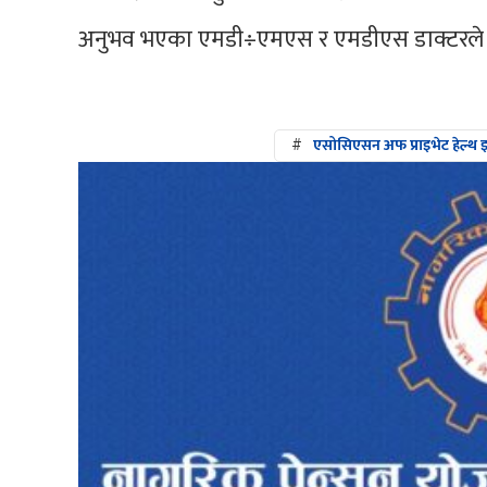
अनुभव भएका एमडी÷एमएस र एमडीएस डाक्टरले ९४
#
एसोसिएसन अफ प्राइभेट हेल्थ इन