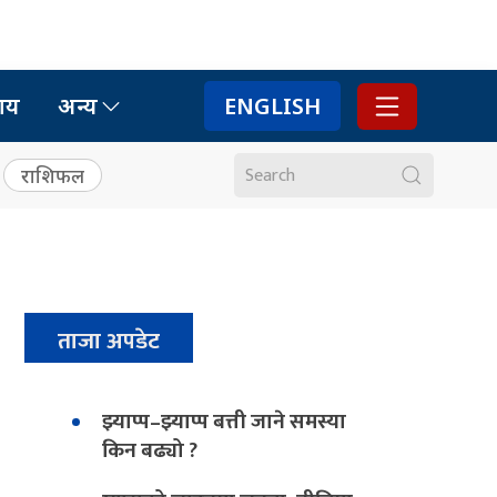
ाय
अन्य
ENGLISH
राशिफल
ताजा अपडेट
झ्याप्प–झ्याप्प बत्ती जाने समस्या
किन बढ्यो ?