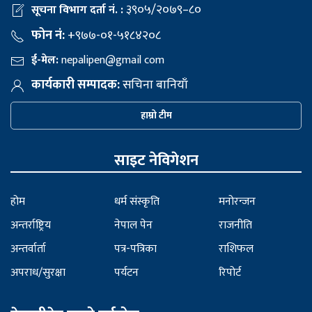
३९०५/२०७९–८०
सूचना विभाग दर्ता नं. :
फोन नं:
+९७७-०१-५१८४२०८
ई-मेल:
nepalipen@gmail com
कार्यकारी सम्पादक:
सचिना बानियाँ
हाम्रो टीम
साइट नेविगेशन
होम
धर्म संस्कृति
मनोरन्जन
अन्तर्राष्ट्रिय
नेपाल पेन
राजनीति
अन्तर्वार्ता
पत्र-पत्रिका
राशिफल
अपराध/सुरक्षा
पर्यटन
रिपोर्ट