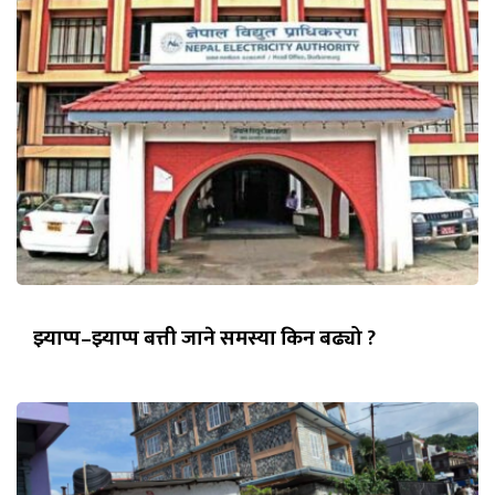
झ्याप्प–झ्याप्प बत्ती जाने समस्या किन बढ्यो ?