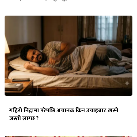
गहिरो निद्रामा परेपछि अचानक किन उचाइबाट खस्ने
जस्तो लाग्छ ?