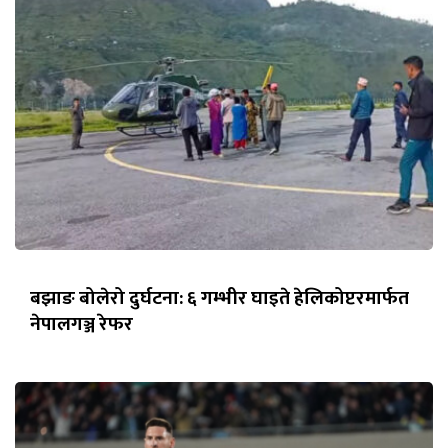
बझाङ बोलेरो दुर्घटना: ६ गम्भीर घाइते हेलिकोप्टरमार्फत
नेपालगञ्ज रेफर