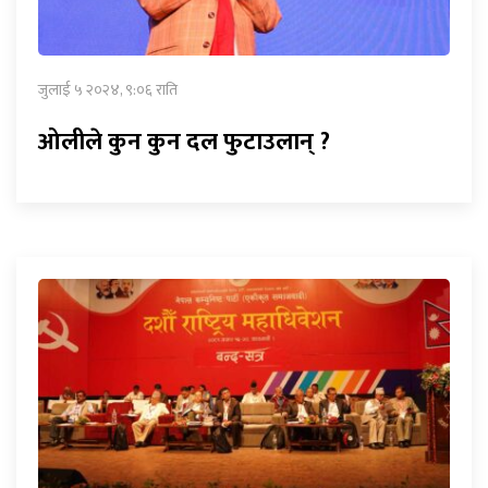
जुलाई ५ २०२४, ९:०६ राति
ओलीले कुन कुन दल फुटाउलान् ?