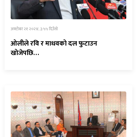
अक्टोबर २१ २०२४, ३:५५ दिउँसो
ओलीले रवि र माधवको दल फुटाउन
खोजेपछि…