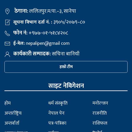
ठेगाना:
ललितपुर.म.पा.–३, सानेपा
३९०५/२०७९–८०
सूचना विभाग दर्ता नं. :
फोन नं:
+९७७-०१-५१८४२०८
ई-मेल:
nepalipen@gmail com
कार्यकारी सम्पादक:
सचिना बानियाँ
हाम्रो टीम
साइट नेविगेशन
होम
धर्म संस्कृति
मनोरन्जन
अन्तर्राष्ट्रिय
नेपाल पेन
राजनीति
अन्तर्वार्ता
पत्र-पत्रिका
राशिफल