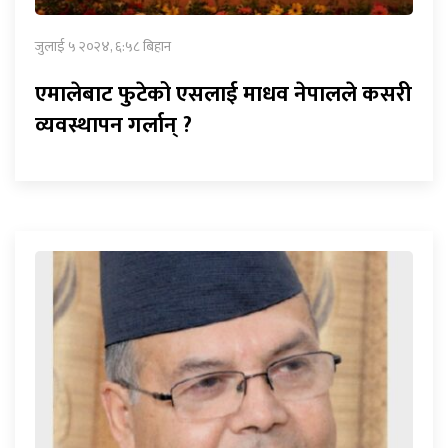
जुलाई ५ २०२४, ६:५८ बिहान
एमालेबाट फुटेको एसलाई माधव नेपालले कसरी
व्यवस्थापन गर्लान् ?