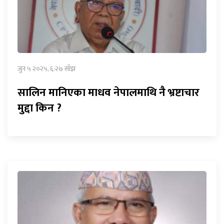
जुन ५ २०२५, ६:२७ साँझ
सालिन मानिएका माधव नेपालमाथि नै भ्रष्टाचार
मुद्दा किन ?