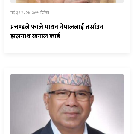
मई ३१ २०२४, ३:१५ दिउँसो
प्रचण्डले फाले माधव नेपाललाई तर्साउन
झलनाथ खनाल कार्ड