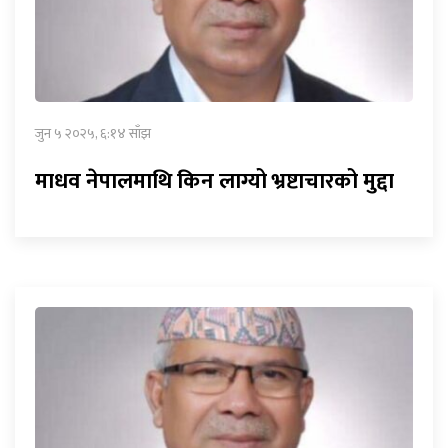
जुन ५ २०२५, ६:१४ साँझ
माधव नेपालमाथि किन लाग्यो भ्रष्टाचारको मुद्दा