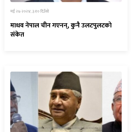
मई २७ २०२४, ३:१० दिउँसो
माधव नेपाल चीन गएनन्, कुनै उलटपुलटको
संकेत