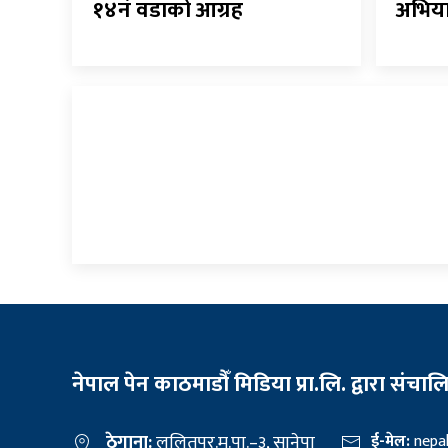
१४नं वडाको आग्रह
अभिया
नेपाल पेन काठमाडौँ मिडिया प्रा.लि. द्वारा संचाल
ठेगाना:
ललितपुर.म.पा.–३, सानेपा
ई-मेल:
nepa