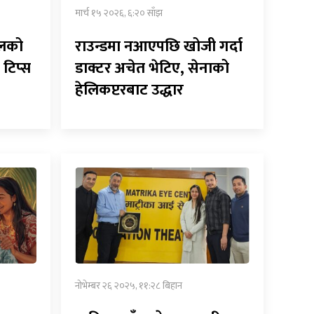
मार्च १५ २०२६, ६:२० साँझ
लको
राउन्डमा नआएपछि खोजी गर्दा
 टिप्स
डाक्टर अचेत भेटिए, सेनाको
हेलिकप्टरबाट उद्धार
नोभेम्बर २६ २०२५, ११:२८ बिहान