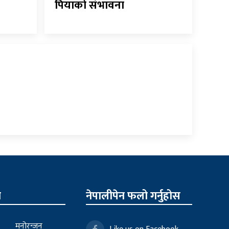
पियाको संभावना
न
नेपालीपेन फलो गर्नुहोस
मनोरन्जन