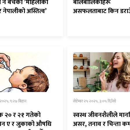
े नै बेचेको ’महिलाको
बालबालिकाहरू
 नेपालीको अस्तित्व’
असफलताबाट किन डराउँ
७ २०२५, ९:२७ बिहान
सेप्टेम्बर २५ २०२५, ३:०५ दिउँसो
िक २० र २१ गतेको
स्वस्थ जीवनशैलीले मा
िन ए र जुकाको औषधि
असर, तनाव र चिन्ता कम