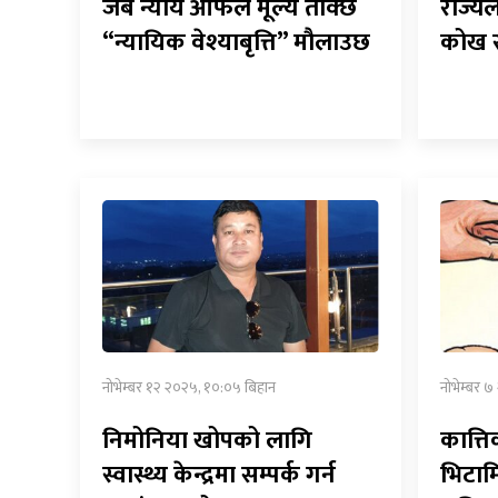
जब न्याय आफैंले मूल्य तोक्छ
राज्यल
“न्यायिक वेश्याबृत्ति” मौलाउछ
कोख र
नोभेम्बर १२ २०२५, १०:०५ बिहान
नोभेम्बर 
निमोनिया खोपको लागि
कात्त
स्वास्थ्य केन्द्रमा सम्पर्क गर्न
भिटाम