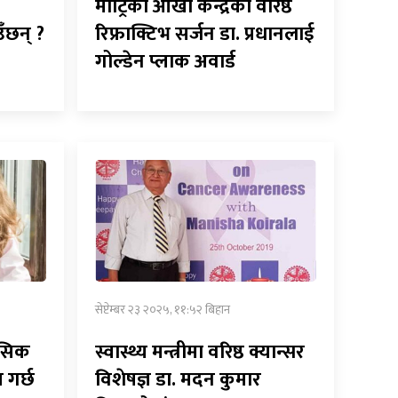
माट्रिका आँखा केन्द्रका वरिष्ठ
छन् ?
रिफ्राक्टिभ सर्जन डा. प्रधानलाई
गोल्डेन प्लाक अवार्ड
सेप्टेम्बर २३ २०२५, ११:५२ बिहान
नसिक
स्वास्थ्य मन्त्रीमा वरिष्ठ क्यान्सर
 गर्छ
विशेषज्ञ डा. मदन कुमार