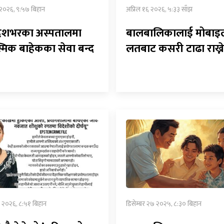
२०२६, ९:५७ बिहान
अप्रिल १६ २०२६, ५:३३ साँझ
ेशभरका अस्पतालमा
बालबालिकालाई मोबाइ
िक बाहेकका सेवा बन्द
लतबाट कसरी टाढा राख्ने
२१ २०२६, ८:५१ बिहान
डिसेम्बर २७ २०२५, ८:३० बिहान