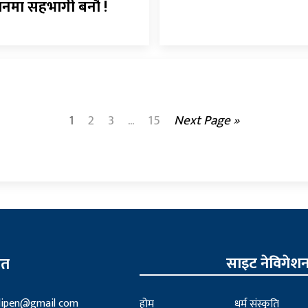
नमा सहभागी बनौँ !
1
2
3
...
15
Next Page »
साइट नेविगेश
ित
lipen@gmail com
होम
धर्म संस्कृति