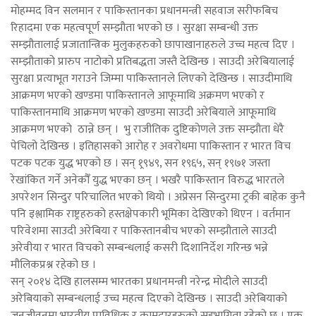
मोहम्मद विन सलमान र पाकिस्तानका प्रधानमन्त्री सहवाज सरीफबिच
रिहादमा एक महत्वपूर्ण सम्झौता भएको छ । सुरक्षा सम्बन्धी उक्त
सम्झौतालाई प्रजातान्त्रिक मुलुकहरुको छापाखानाहरुले उच्च महत्व दिए ।
सम्झौताको प्रारुप नाटोको प्रतिबद्धता जस्तै देखिन्छ । साउदी अरेबियालाई
सुरक्षा प्रत्याभूत गराउने जिम्मा पाकिस्तानले लिएको देखिन्छ । साउदीमाथि
आक्रमण भएको खण्डमा पाकिस्तानले आफूमाथि अक्रमण भएको र
पाकिस्तानमाथि आक्रमण भएको खण्डमा साउदी अरेबियाले आफूमाथि
आक्रमण भएको ठान्ने छन् । भु राजीतिक दुष्टिकोणले उक्त सम्झौता धेरै
पेचिलो देखिन्छ । इतिहासको आरोह र अवरोधमा पाकिस्तान र भारत विच
पटक पटक युद्ध भएको छ । सन् १्र९४९, सन १९६५, सन् १९७१ जस्ता
रेखांकित गर्ने अनेकौँ युद्ध भएका छन् । भखरै पाकिस्तान विरुद्ध भारतले
अपरेशन सिन्दुर परिचालित भएको थियो । अप्रेसन सिन्दुरमा ट्रकी बाहेक कुनै
पनि इश्लामिक राष्ट्रहरुको हस्तक्षेपकारी भूमिका देखिएको थिएन । वर्तमान
परिवेशमा साउदी अरेबिया र पाकिस्तानबीच भएको सम्झौताले साउदी
अरेवीया र भारत विचको सम्बन्धलाई कसरी दिशानिर्देश गरिन्छ भन्ने
मौलिकप्रश्न रहेको छ ।
सन् २०१४ देखि हालसम्म भारतका प्रधानमन्त्री नरेन्द्र मोदीले साउदी
अरेबियाको सम्बन्धलाई उच्च महत्व दिएको देखिन्छ । साउदी अरेबियाको
जनजीवनमा भारतीय प्राविधिक र कामदारहरुको सहभागिता रहेको छ । एक