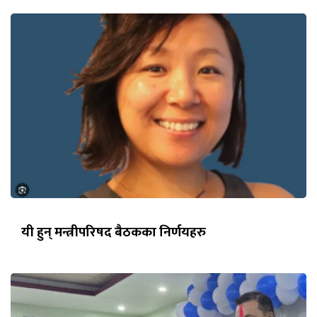
यी हुन् मन्त्रीपरिषद बैठकका निर्णयहरु