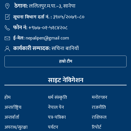
ठेगाना:
ललितपुर.म.पा.–३, सानेपा
३९०५/२०७९–८०
सूचना विभाग दर्ता नं. :
फोन नं:
+९७७-०१-५१८४२०८
ई-मेल:
nepalipen@gmail com
कार्यकारी सम्पादक:
सचिना बानियाँ
हाम्रो टीम
साइट नेविगेशन
होम
धर्म संस्कृति
मनोरन्जन
अन्तर्राष्ट्रिय
नेपाल पेन
राजनीति
अन्तर्वार्ता
पत्र-पत्रिका
राशिफल
अपराध/सुरक्षा
पर्यटन
रिपोर्ट