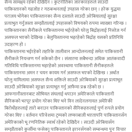
सैन्य सामथ्र्य रहेको देखिदैन । कुटनीतिका जारकारहरुले साउदी
पाकिस्तानको गढजोड र गठबन्धनलाई उपहास गरेका छन् । हरेक युद्धमा
पराजय भोगेका पाकिस्तानका सैन्य दस्ताले साउदी अरेबियालाई सु्रक्षा
प्रत्याभुत गर्नुजस्ता सम्झौतालाई उपहासको विषयको रुपमा व्याख्या गरिन्छ ।
पाकिस्तानका सैनीकले पाकिस्तानमा भईरहेको घरेलु बिद्रोहलाई निस्तेज गर्न
असफल भएको देखिन्छ । बेलुचिस्तानमा भइरहेको बिद्रोह यसको प्रतिनिधि
उदाहरण हो ।
पाकिस्तानमा भईरहेको तहरिके तालीवान आन्दोलनलाई समेत पाकिस्तानी
सैनीकले नियन्त्रण गर्न सकेको छैन । संसारमा सबैभन्दा अधिक आतंकवादी
गतिविधि पाकिस्तानमा भइरहेको अवस्थामा पाकिस्तानी सैनीकहरुले
पाकिस्तानमा अमन र चयन कायम गर्न असफल भएको देखिन्छ । अर्थात
घरेलु मामिलामा असफल सैन्य शक्तिले साउदी अरेबियाको सुरक्षा प्रत्याभूत
साउदी अरेबियाको सूरक्षा प्रत्याभूत गर्नु आफैमा प्रश्न रहेको छ ।
आफगानीस्तानबाट सोभियत संघलाई धपाउन अमेरिकाले पाकिस्तानी
सैनिकको भरपूर प्रयोग गरेका थिए भने विन लादेनलगायत अमेरिकी
बिरोधीहरुलाई तारो बनाउन पाकिस्तानको सैनिकहरुलाई पुर्ण रुपले प्रयोग
गरेका थिए । वर्तमान परिवेशमा ट्रम्पको लप्फाबाजी भएतापनि पाकिस्तानसँग
अमेरिकाको भू रणनितिक स्वार्थ रहेको देखिदैन । साउदी अरेबियासँग
सम्झौताको कुर्सीमा फसेकाृ पाकिस्तानले इरानसँगको सम्बन्धमा पुनः विचार