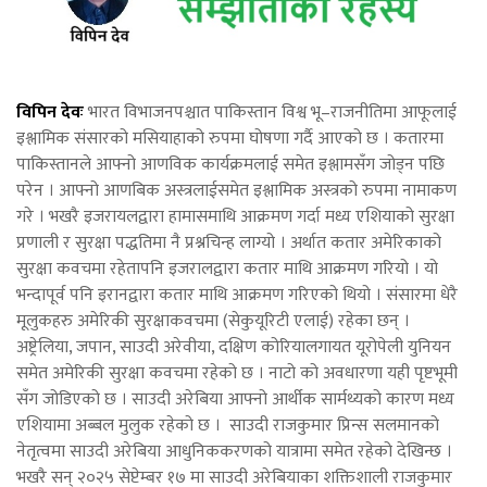
विपिन देवः
भारत विभाजनपश्चात पाकिस्तान विश्व भू–राजनीतिमा आफूलाई
इश्लामिक संसारको मसियाहाको रुपमा घोषणा गर्दै आएको छ । कतारमा
पाकिस्तानले आफ्नो आणविक कार्यक्रमलाई समेत इश्लामसँग जोड्न पछि
परेन । आफ्नो आणबिक अस्त्रलाईसमेत इश्लामिक अस्त्रको रुपमा नामाकण
गरे । भखरै इजरायलद्वारा हामासमाथि आक्रमण गर्दा मध्य एशियाको सुरक्षा
प्रणाली र सुरक्षा पद्धतिमा नै प्रश्नचिन्ह लाग्यो । अर्थात कतार अमेरिकाको
सुरक्षा कवचमा रहेतापनि इजरालद्वारा कतार माथि आक्रमण गरियो । यो
भन्दापूर्व पनि इरानद्वारा कतार माथि आक्रमण गरिएको थियो । संसारमा धेरै
मूलुकहरु अमेरिकी सुरक्षाकवचमा (सेकुयूरिटी एलाई) रहेका छन् ।
अष्ट्रेलिया, जपान, साउदी अरेवीया, दक्षिण कोरियालगायत यूरोपेली युनियन
समेत अमेरिकी सुरक्षा कवचमा रहेको छ । नाटो को अवधारणा यही पृष्टभूमी
सँग जोडिएको छ । साउदी अरेबिया आफ्नो आर्थीक सार्मथ्यको कारण मध्य
एशियामा अब्बल मुलुक रहेको छ । साउदी राजकुमार प्रिन्स सलमानको
नेतृत्वमा साउदी अरेबिया आधुनिककरणको यात्रामा समेत रहेको देखिन्छ ।
भखरै सन् २०२५ सेप्टेम्बर १७ मा साउदी अरेबियाका शक्तिशाली राजकुमार