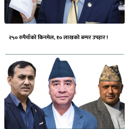
२५० रुपैयाँको किनमेल, १० लाखको बम्पर उपहार !