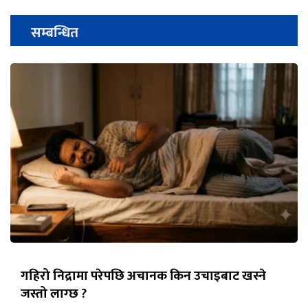
सम्बन्धित
गहिरो निद्रामा परेपछि अचानक किन उचाइबाट खस्ने
जस्तो लाग्छ ?