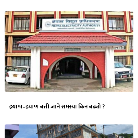
झ्याप्प–झ्याप्प बत्ती जाने समस्या किन बढ्यो ?