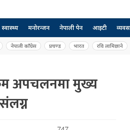
स्वास्थ्य
मनोरन्जन
नेपाली पेन
आइटी
व्यवस
नेपाली काँग्रेस
प्रचण्ड
भारत
रवि लामिछाने
कम अपचलनमा मुख्य
संलग्न
747