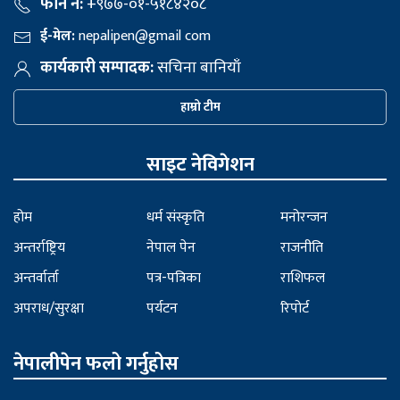
फोन नं:
+९७७-०१-५१८४२०८
ई-मेल:
nepalipen@gmail com
कार्यकारी सम्पादक:
सचिना बानियाँ
हाम्रो टीम
साइट नेविगेशन
होम
धर्म संस्कृति
मनोरन्जन
अन्तर्राष्ट्रिय
नेपाल पेन
राजनीति
अन्तर्वार्ता
पत्र-पत्रिका
राशिफल
अपराध/सुरक्षा
पर्यटन
रिपोर्ट
नेपालीपेन फलो गर्नुहोस