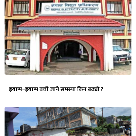
झ्याप्प–झ्याप्प बत्ती जाने समस्या किन बढ्यो ?