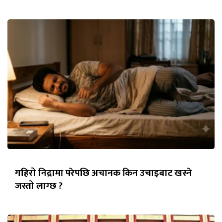
गहिरो निद्रामा परेपछि अचानक किन उचाइबाट खस्ने
जस्तो लाग्छ ?