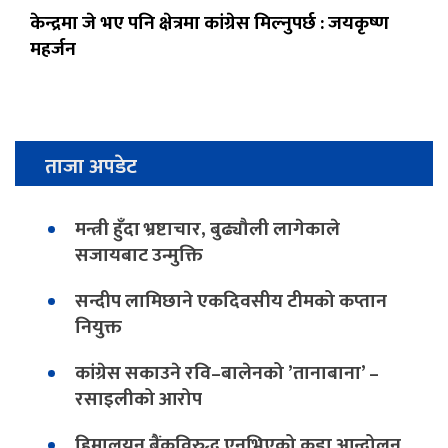
केन्द्रमा जे भए पनि क्षेत्रमा कांग्रेस मिल्नुपर्छ : जयकृष्ण
महर्जन
ताजा अपडेट
मन्त्री हुँदा भ्रष्टाचार, बुढ्यौली लागेकाले
सजायबाट उन्मुक्ति
सन्दीप लामिछाने एकदिवसीय टीमको कप्तान
नियुक्त
कांग्रेस सकाउने रवि–बालेनको ’तानाबाना’ –
रसाइलीको आरोप
हिमालयन बैंकविरुद्ध एनभिएको कडा आन्दोलन