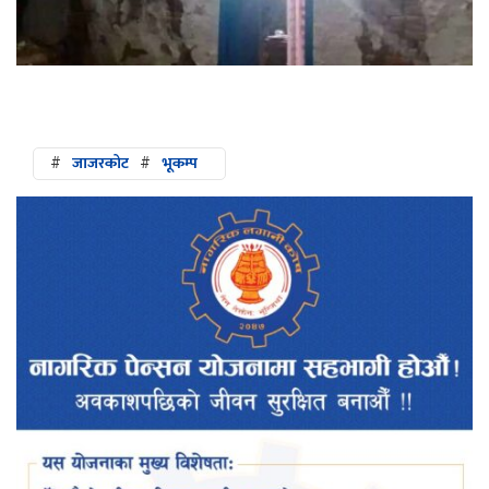
#
जाजरकोट
#
भूकम्प