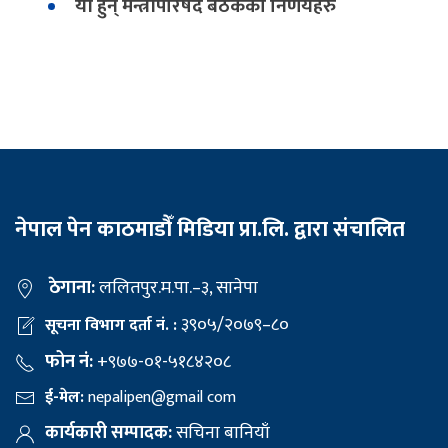
यी हुन् मन्त्रीपरिषद बैठकका निर्णयहरु
नेपाल पेन काठमाडौँ मिडिया प्रा.लि. द्वारा संचालित
ठेगाना:
ललितपुर.म.पा.–३, सानेपा
३९०५/२०७९–८०
सूचना विभाग दर्ता नं. :
फोन नं:
+९७७-०१-५१८४२०८
ई-मेल:
nepalipen@gmail com
कार्यकारी सम्पादक:
सचिना बानियाँ