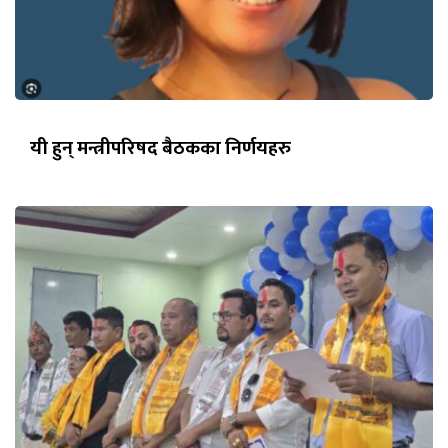
यी हुन् मन्त्रीपरिषद बैठकका निर्णयहरु