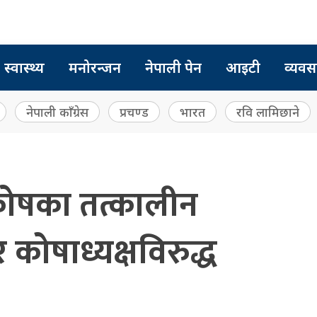
स्वास्थ्य
मनोरन्जन
नेपाली पेन
आइटी
व्यवस
नेपाली काँग्रेस
प्रचण्ड
भारत
रवि लामिछाने
 कोषका तत्कालीन
ोषाध्यक्षविरुद्ध