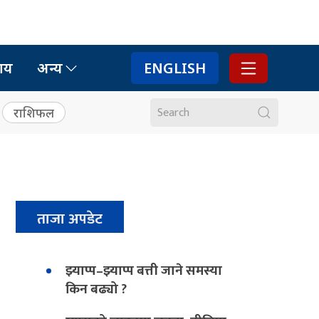
ाय
अन्य
ENGLISH
राशिफल
ताजा अपडेट
झ्याप्प–झ्याप्प बत्ती जाने समस्या
किन बढ्यो ?