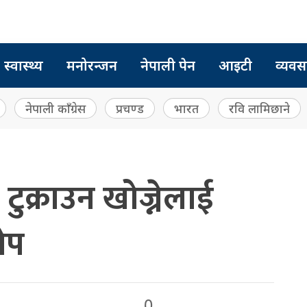
स्वास्थ्य
मनोरन्जन
नेपाली पेन
आइटी
व्यवस
नेपाली काँग्रेस
प्रचण्ड
भारत
रवि लामिछाने
टुक्राउन खोज्नेलाई
ोप
0