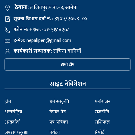
ठेगाना:
ललितपुर.म.पा.–३, सानेपा
३९०५/२०७९–८०
सूचना विभाग दर्ता नं. :
फोन नं:
+९७७-०१-५१८४२०८
ई-मेल:
nepalipen@gmail com
कार्यकारी सम्पादक:
सचिना बानियाँ
हाम्रो टीम
साइट नेविगेशन
होम
धर्म संस्कृति
मनोरन्जन
अन्तर्राष्ट्रिय
नेपाल पेन
राजनीति
अन्तर्वार्ता
पत्र-पत्रिका
राशिफल
अपराध/सुरक्षा
पर्यटन
रिपोर्ट