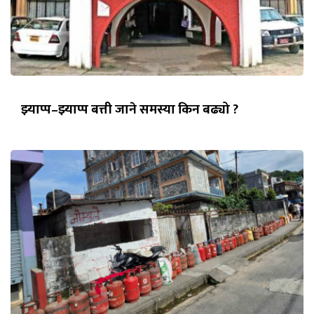
झ्याप्प–झ्याप्प बत्ती जाने समस्या किन बढ्यो ?