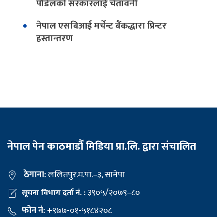
पौडेलको सरकारलाई चेतावनी
नेपाल एसबिआई मर्चेन्ट बैंकद्धारा प्रिन्टर
हस्तान्तरण
नेपाल पेन काठमाडौँ मिडिया प्रा.लि. द्वारा संचालित
ठेगाना:
ललितपुर.म.पा.–३, सानेपा
३९०५/२०७९–८०
सूचना विभाग दर्ता नं. :
फोन नं:
+९७७-०१-५१८४२०८