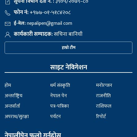
३९०५/२०७९–८०
सूचना विभाग दर्ता नं. :
फोन नं:
+९७७-०१-५१८४२०८
ई-मेल:
nepalipen@gmail com
कार्यकारी सम्पादक:
सचिना बानियाँ
हाम्रो टीम
साइट नेविगेशन
होम
धर्म संस्कृति
मनोरन्जन
अन्तर्राष्ट्रिय
नेपाल पेन
राजनीति
अन्तर्वार्ता
पत्र-पत्रिका
राशिफल
अपराध/सुरक्षा
पर्यटन
रिपोर्ट
नेपालीपेन फलो गर्नुहोस