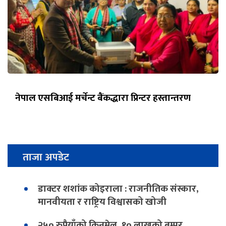
नेपाल एसबिआई मर्चेन्ट बैंकद्धारा प्रिन्टर हस्तान्तरण
ताजा अपडेट
डाक्टर शशांक कोइराला : राजनीतिक संस्कार,
मानवीयता र राष्ट्रिय विश्वासको खोजी
२५० रुपैयाँको किनमेल, १० लाखको बम्पर