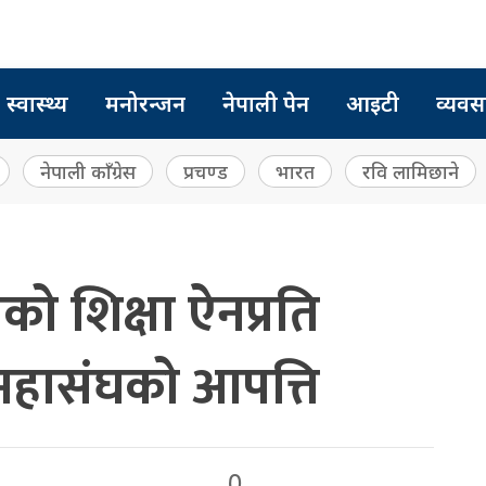
स्वास्थ्य
मनोरन्जन
नेपाली पेन
आइटी
व्यवस
नेपाली काँग्रेस
प्रचण्ड
भारत
रवि लामिछाने
ो शिक्षा ऐनप्रति
 महासंघको आपत्ति
0