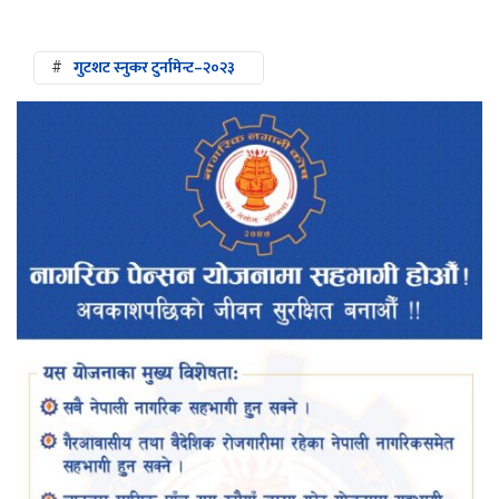
#
गुटशट स्नुकर टुर्नामेन्ट–२०२३