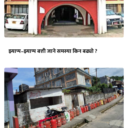
झ्याप्प–झ्याप्प बत्ती जाने समस्या किन बढ्यो ?